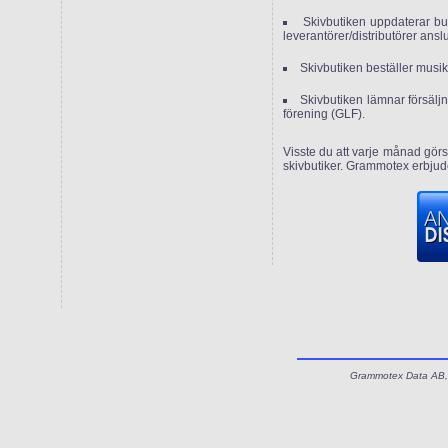
Skivbutiken uppdaterar bu
leverantörer/distributörer ansl
Skivbutiken beställer musika
Skivbutiken lämnar försälj
förening (GLF).
Visste du att varje månad görs
skivbutiker. Grammotex erbjud
Grammotex Data AB, 