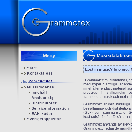
Meny
Musikdatabase
Start
Lost in music? Inte med
Kontakta oss
I Grammotex musikdatabas, ti
Verksamhet
mediatyper. Samtliga ledande
Musikdatabas
innehåller endast material so
Innehåll
produkten finns tillgänglig h
från populärmusik och metal til
Ansluta sig
Distributörer
Grammotex är den naturliga ”t
Serviceinformation
beställnings- och distributio
(GLF) som sammanställer Sve
EAN-koder
kostnadsfri för återförsäljarna.
Sverigetopplistan
Grammotex används av skiv- o
Grammotex, nedan de grundlä