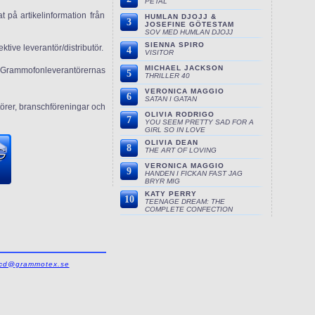
PETAL
 på artikelinformation från
HUMLAN DJOJJ &
3
JOSEFINE GÖTESTAM
SOV MED HUMLAN DJOJJ
SIENNA SPIRO
ktive leverantör/distributör.
4
VISITOR
MICHAEL JACKSON
 av Grammofonleverantörernas
5
THRILLER 40
VERONICA MAGGIO
6
SATAN I GATAN
törer, branschföreningar och
OLIVIA RODRIGO
7
YOU SEEM PRETTY SAD FOR A
GIRL SO IN LOVE
OLIVIA DEAN
8
THE ART OF LOVING
VERONICA MAGGIO
9
HANDEN I FICKAN FAST JAG
BRYR MIG
KATY PERRY
10
TEENAGE DREAM: THE
COMPLETE CONFECTION
cd@grammotex.se