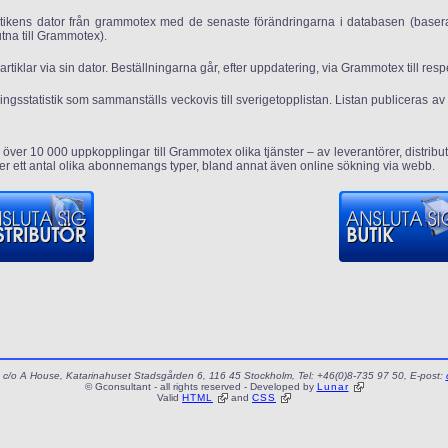
tikens dator från grammotex med de senaste förändringarna i databasen (baserat
utna till Grammotex).
rtiklar via sin dator. Beställningarna går, efter uppdatering, via Grammotex till respe
ningsstatistik som sammanställs veckovis till sverigetopplistan. Listan publiceras
 över 10 000 uppkopplingar till Grammotex olika tjänster – av leverantörer, distribu
er ett antal olika abonnemangs typer, bland annat även online sökning via webb.
c/o A House, Katarinahuset Stadsgården 6, 116 45 Stockholm, Tel: +46(0)8-735 97 50, E-post:
© Gconsultant - all rights reserved - Developed by
Lunar
Valid
HTML
and
CSS