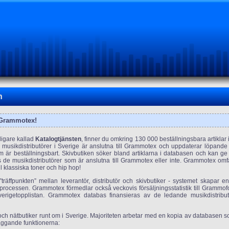
n
 Grammotex!
digare kallad
Katalogtjänsten
, finner du omkring 130 000 beställningsbara artiklar
 musikdistributörer i Sverige är anslutna till Grammotex och uppdaterar löpand
m är beställningsbart. Skivbutiken söker bland artiklarna i databasen och kan g
os de musikdistributörer som är anslutna till Grammotex eller inte. Grammotex omf
l klassiska toner och hip hop!
räffpunkten” mellan leverantör, distributör och skivbutiker - systemet skapar en 
nsprocessen. Grammotex förmedlar också veckovis försäljningsstatistik till Grammo
rigetopplistan. Grammotex databas finansieras av de ledande musikdistribu
ch nätbutiker runt om i Sverige. Majoriteten arbetar med en kopia av databasen
ggande funktionerna: